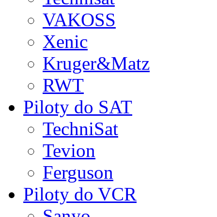
VAKOSS
Xenic
Kruger&Matz
RWT
Piloty do SAT
TechniSat
Tevion
Ferguson
Piloty do VCR
Sanyo