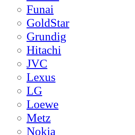
Funai
GoldStar
Grundig
Hitachi
JVC
Lexus
LG
Loewe
Metz
Nokia