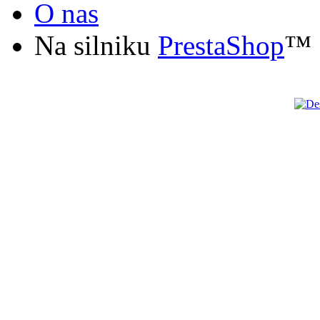
O nas
Na silniku
PrestaShop
™