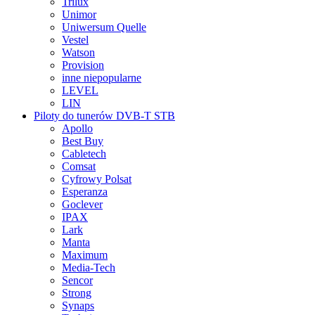
Trilux
Unimor
Uniwersum Quelle
Vestel
Watson
Provision
inne niepopularne
LEVEL
LIN
Piloty do tunerów DVB-T STB
Apollo
Best Buy
Cabletech
Comsat
Cyfrowy Polsat
Esperanza
Goclever
IPAX
Lark
Manta
Maximum
Media-Tech
Sencor
Strong
Synaps