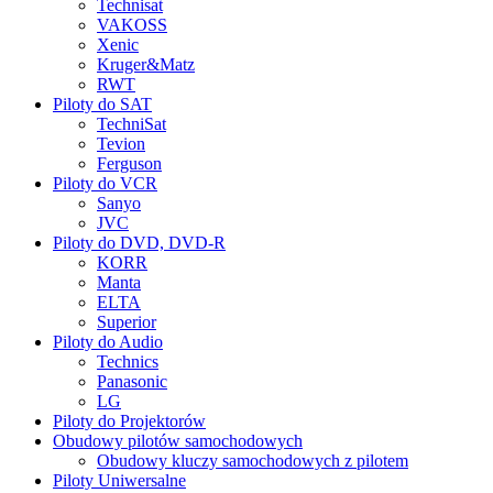
Technisat
VAKOSS
Xenic
Kruger&Matz
RWT
Piloty do SAT
TechniSat
Tevion
Ferguson
Piloty do VCR
Sanyo
JVC
Piloty do DVD, DVD-R
KORR
Manta
ELTA
Superior
Piloty do Audio
Technics
Panasonic
LG
Piloty do Projektorów
Obudowy pilotów samochodowych
Obudowy kluczy samochodowych z pilotem
Piloty Uniwersalne