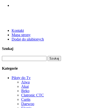
Kontakt
Mapa strony
Dodaj do ulubionych
Szukaj
Kategorie
Piloty do Tv
Aiwa
Akai
Beko
Clatronic CTC
Curtis
Daewoo