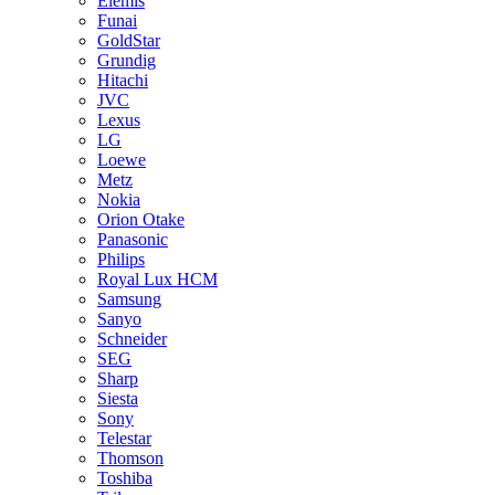
Elemis
Funai
GoldStar
Grundig
Hitachi
JVC
Lexus
LG
Loewe
Metz
Nokia
Orion Otake
Panasonic
Philips
Royal Lux HCM
Samsung
Sanyo
Schneider
SEG
Sharp
Siesta
Sony
Telestar
Thomson
Toshiba