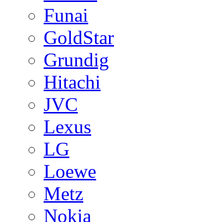
Funai
GoldStar
Grundig
Hitachi
JVC
Lexus
LG
Loewe
Metz
Nokia