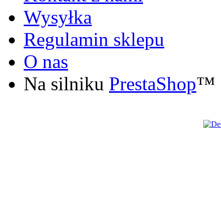
Wysyłka
Regulamin sklepu
O nas
Na silniku
PrestaShop
™