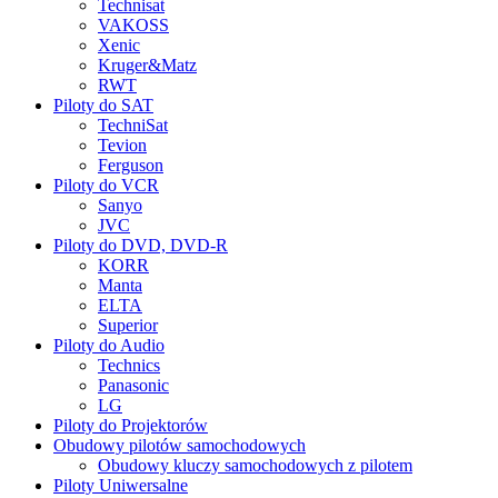
Technisat
VAKOSS
Xenic
Kruger&Matz
RWT
Piloty do SAT
TechniSat
Tevion
Ferguson
Piloty do VCR
Sanyo
JVC
Piloty do DVD, DVD-R
KORR
Manta
ELTA
Superior
Piloty do Audio
Technics
Panasonic
LG
Piloty do Projektorów
Obudowy pilotów samochodowych
Obudowy kluczy samochodowych z pilotem
Piloty Uniwersalne