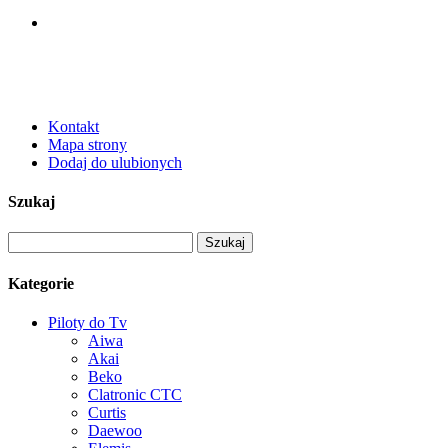
Kontakt
Mapa strony
Dodaj do ulubionych
Szukaj
Kategorie
Piloty do Tv
Aiwa
Akai
Beko
Clatronic CTC
Curtis
Daewoo