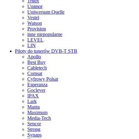
Trilux
Unimor
Uniwersum Quelle
Vestel
Watson
Provision
inne niepopularne
LEVEL
LIN
Piloty do tunerów DVB-T STB
Apollo
Best Buy
Cabletech
Comsat
Cyfrowy Polsat
Esperanza
Goclever
IPAX
Lark
Manta
Maximum
Media-Tech
Sencor
Strong
Synaps