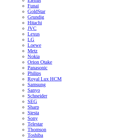
Elemis
Funai
GoldStar
Grundig
Hitachi
JVC
Lexus
LG
Loewe
Metz
Nokia
Orion Otake
Panasonic
Philips
Royal Lux HCM
Samsung
Sanyo
Schneider
SEG
Sharp
Siesta
Sony
Telestar
Thomson
Toshiba