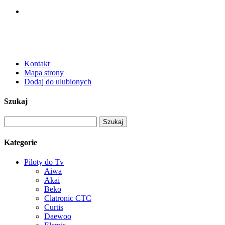
Kontakt
Mapa strony
Dodaj do ulubionych
Szukaj
Kategorie
Piloty do Tv
Aiwa
Akai
Beko
Clatronic CTC
Curtis
Daewoo