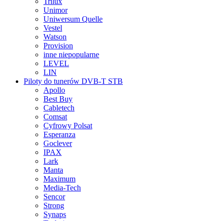
Trilux
Unimor
Uniwersum Quelle
Vestel
Watson
Provision
inne niepopularne
LEVEL
LIN
Piloty do tunerów DVB-T STB
Apollo
Best Buy
Cabletech
Comsat
Cyfrowy Polsat
Esperanza
Goclever
IPAX
Lark
Manta
Maximum
Media-Tech
Sencor
Strong
Synaps