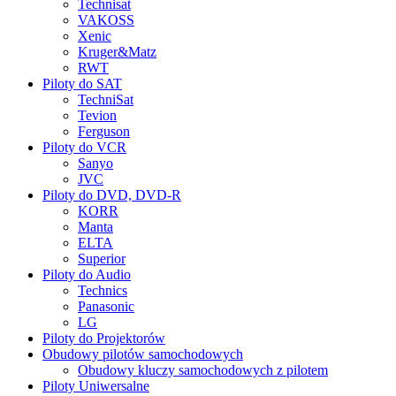
Technisat
VAKOSS
Xenic
Kruger&Matz
RWT
Piloty do SAT
TechniSat
Tevion
Ferguson
Piloty do VCR
Sanyo
JVC
Piloty do DVD, DVD-R
KORR
Manta
ELTA
Superior
Piloty do Audio
Technics
Panasonic
LG
Piloty do Projektorów
Obudowy pilotów samochodowych
Obudowy kluczy samochodowych z pilotem
Piloty Uniwersalne