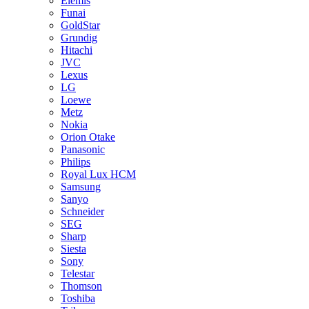
Elemis
Funai
GoldStar
Grundig
Hitachi
JVC
Lexus
LG
Loewe
Metz
Nokia
Orion Otake
Panasonic
Philips
Royal Lux HCM
Samsung
Sanyo
Schneider
SEG
Sharp
Siesta
Sony
Telestar
Thomson
Toshiba